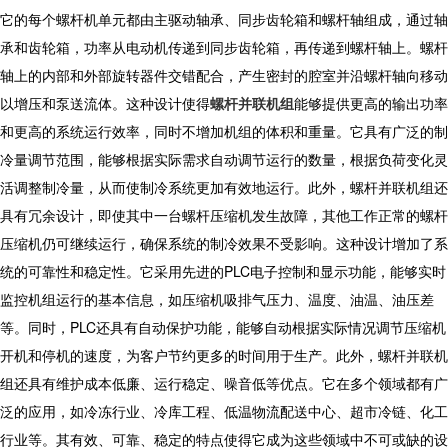
它的每个螺杆机单元都由主驱动轴承、同步齿轮箱和螺杆轴组成，通过轴
承和齿轮箱，功率从电动机传递到同步齿轮箱，再传递到螺杆轴上。螺杆
轴上的内部和外部旋转器件交错配合，产生密封的腔室并沿螺杆轴向移动
以增压和泵送流体。这种设计使得
螺杆并联机组
能够提供更高的输出功率
和更高的系统运行效率，同时不增加机组的体积和重量。它具有广泛的制
冷量调节范围，能够根据实际需求自动调节运行的数量，根据负荷变化灵
活调整制冷量，从而使制冷系统更加有效地运行。此外，螺杆并联机组还
具有冗余设计，即使其中一台螺杆压缩机发生故障，其他工作正常的螺杆
压缩机仍可继续运行，确保系统的制冷效果不受影响。这种设计增加了系
统的可靠性和稳定性。它采用先进的PLC电子控制和显示功能，能够实时
监控机组运行的基本信息，如压缩机吸排气压力、温度、油温、油压差
等。同时，PLC还具有自动保护功能，能够自动根据实际情况调节压缩机
开机和停机的速度，为客户节约更多的时间用于生产。此外，螺杆并联机
组还具有维护成本低廉、运行稳定、噪音低等优点。它在多个领域都有广
泛的应用，如冷冻行业、冷库工程、低温物流配送中心、超市冷链、化工
行业等。其有效、可靠、稳定的特点使得它成为这些领域中不可或缺的设