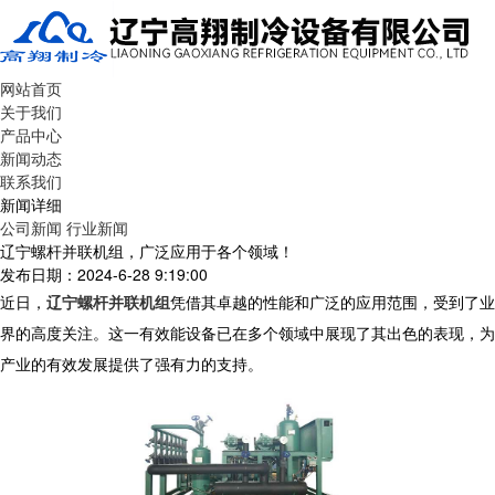
网站首页
关于我们
产品中心
新闻动态
联系我们
新闻详细
公司新闻
行业新闻
辽宁螺杆并联机组，广泛应用于各个领域！
发布日期：2024-6-28 9:19:00
近日，
辽宁螺杆并联机组
凭借其卓越的性能和广泛的应用范围，受到了业
界的高度关注。这一有效能设备已在多个领域中展现了其出色的表现，为
产业的有效发展提供了强有力的支持。