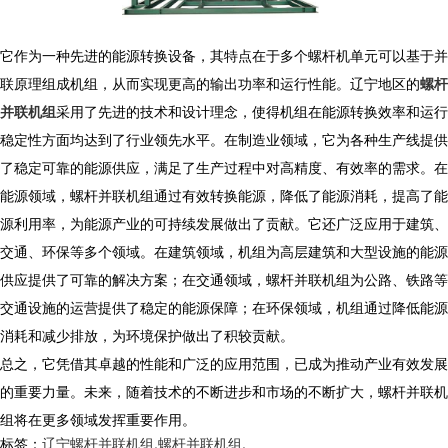
它作为一种先进的能源转换设备，其特点在于多个螺杆机单元可以基于并
联原理组成机组，从而实现更高的输出功率和运行性能。辽宁地区的
螺杆
并联机组
采用了先进的技术和设计理念，使得机组在能源转换效率和运行
稳定性方面均达到了行业领先水平。在制造业领域，它为各种生产线提供
了稳定可靠的能源供应，满足了生产过程中对高精度、有效率的需求。在
能源领域，螺杆并联机组通过有效转换能源，降低了能源消耗，提高了能
源利用率，为能源产业的可持续发展做出了贡献。它还广泛应用于建筑、
交通、环保等多个领域。在建筑领域，机组为高层建筑和大型设施的能源
供应提供了可靠的解决方案；在交通领域，螺杆并联机组为公路、铁路等
交通设施的运营提供了稳定的能源保障；在环保领域，机组通过降低能源
消耗和减少排放，为环境保护做出了积较贡献。
总之，它凭借其卓越的性能和广泛的应用范围，已成为推动产业有效发展
的重要力量。未来，随着技术的不断进步和市场的不断扩大，螺杆并联机
组将在更多领域发挥重要作用。
标签：
辽宁螺杆并联机组
,
螺杆并联机组
,