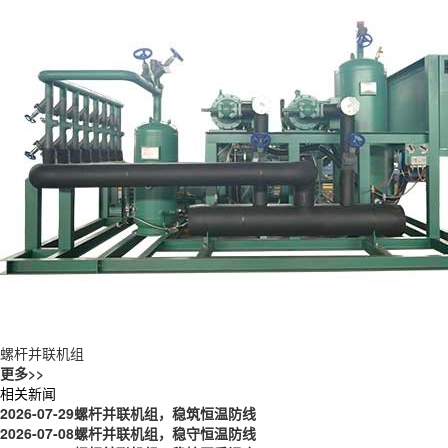
螺杆并联机组
更多>>
相关新闻
2026-07-29
螺杆并联机组，稳筑恒温防线
2026-07-08
螺杆并联机组，稳守恒温防线