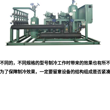
有不同的，不同规格的型号制冷工作时带来的效果也有所
时为了保障制冷效果，一定要留意设备的结构组成是否紧