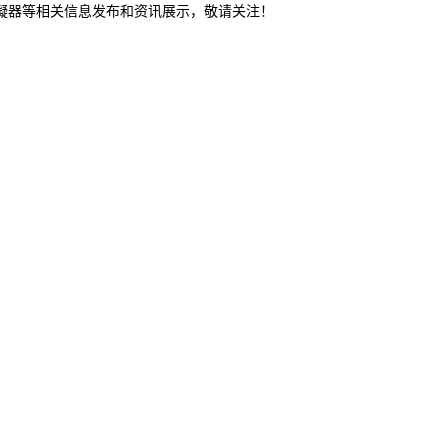
冷凝器等相关信息发布和资讯展示，敬请关注！