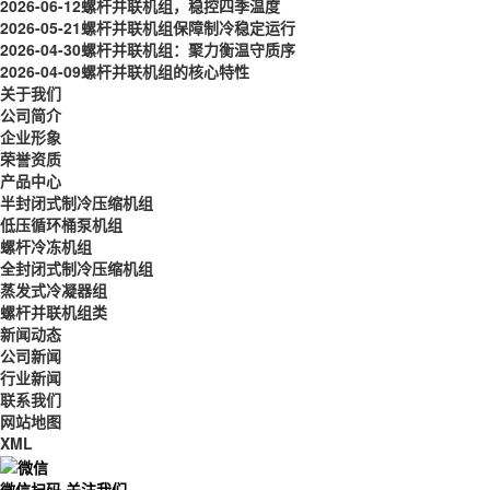
2026-06-12
螺杆并联机组，稳控四季温度
2026-05-21
螺杆并联机组保障制冷稳定运行
2026-04-30
螺杆并联机组：聚力衡温守质序
2026-04-09
螺杆并联机组的核心特性
关于我们
公司简介
企业形象
荣誉资质
产品中心
半封闭式制冷压缩机组
低压循环桶泵机组
螺杆冷冻机组
全封闭式制冷压缩机组
蒸发式冷凝器组
螺杆并联机组类
新闻动态
公司新闻
行业新闻
联系我们
网站地图
XML
微信扫码 关注我们