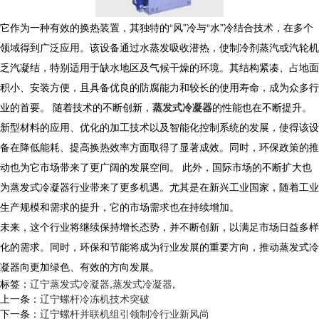
它作为一种有效的换热装置，其独特的“风”冷与“水”冷结合技术，在多个
领域得到广泛应用。该设备通过水蒸发吸收潜热，使制冷剂蒸汽或汽轮机
乏汽凝结，特别适用于缺水地区及气候干燥的环境。其结构紧凑、占地面
积小、安装方便，且具备优良的防腐能力和较长的使用寿命，成为众多行
业的首要。 随着技术的不断创新，
蒸发式冷凝器
的性能也在不断提升。
新型材料的应用、优化的加工技术以及智能化控制系统的发展，使得该设
备在降低能耗、提高换热效率方面取得了显著成效。同时，环保政策的推
动也为它市场带来了更广阔的发展空间。 此外，国际市场的不断扩大也
为蒸发式冷凝器行业带来了更多机遇。尤其是在新兴工业国家，随着工业
生产规模和需求的提升，它的市场需求也在持续增加。
未来，这个行业将继续保持增长态势，并不断创新，以满足市场日益多样
化的需求。同时，环保和节能将成为行业发展的重要方向，推动蒸发式冷
凝器向更加绿色、有效的方向发展。
标签：
辽宁蒸发式冷凝器
,
蒸发式冷凝器
,
上一条：
辽宁螺杆冷冻机技术突破
下一条：
辽宁螺杆并联机组引领制冷行业新风尚