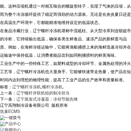
能。这种压缩机通过一对相互啮合的螺旋形转子，实现了气体的压缩，从
而为整个冷冻循环提供了稳定而强劲的动力源泉。无论是在炎炎夏日还是
在高温生产环境中，它都能精准地维持设定的低温状态。
在食品冷藏行业，辽宁螺杆冷冻机堪称中流砥柱。从大型冷库到连锁超市
的冷柜，它持续输出低温，确保各类生鲜食品、速冻产品的新鲜度与品
质。例如，在海鲜冷链运输中，它能将渔船捕捞上来的海鲜迅速冷却并在
运输途中保持低温，让消费者能品尝到如同刚捕捞时的鲜美海味。
工业生产中的一些特殊工艺，如塑料成型的冷却环节、金属热处理的淬火
工艺等，辽宁螺杆冷冻机也大显身手。它能够快速带走热量，使产品在短
时间内达到理想的物理性能，提高了工业产品的生产效率和质量标准。
标签：
辽宁螺杆冷冻机
,
螺杆冷冻机
,
上一条：
辽宁螺杆并联机组的制冷担当
下一条：
辽宁蒸发式冷凝器：冷却节能先锋
辽宁高翔制冷设备有限公司 版权所有
筑巢ECMS
一键拨号
产品中心
新闻中心