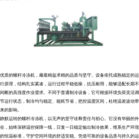
优质的螺杆冷冻机，藏着精益求精的品质与坚守。设备依托成熟稳定的运
行原理，结构扎实紧凑，运行过程平稳低噪，抗压耐用，能够适配长期不
间断的高强度作业需求。不同于普通制冷设备，它可根据环境负荷灵活调
节运行状态，制冷均匀稳定、能耗节省，把控温度区间，杜绝温差波动带
来的影响。
静默运转的螺杆冷冻机，以无声的坚守诠释责任与初心。它没有华丽的外
在，始终深耕温控保障一线，日复一日稳定输出制冷效果，维系生产环境
的恒温标准，守护空间环境的舒适安稳。凭借可靠的设备品质与持久的运