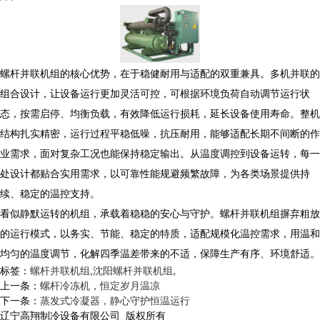
螺杆并联机组的核心优势，在于稳健耐用与适配的双重兼具。多机并联的
组合设计，让设备运行更加灵活可控，可根据环境负荷自动调节运行状
态，按需启停、均衡负载，有效降低运行损耗，延长设备使用寿命。整机
结构扎实精密，运行过程平稳低噪，抗压耐用，能够适配长期不间断的作
业需求，面对复杂工况也能保持稳定输出。从温度调控到设备运转，每一
处设计都贴合实用需求，以可靠性能规避频繁故障，为各类场景提供持
续、稳定的温控支持。
看似静默运转的机组，承载着稳稳的安心与守护。螺杆并联机组摒弃粗放
的运行模式，以务实、节能、稳定的特质，适配规模化温控需求，用温和
均匀的温度调节，化解四季温差带来的不适，保障生产有序、环境舒适。
标签：
螺杆并联机组
,
沈阳螺杆并联机组
,
上一条：
螺杆冷冻机，恒定岁月温凉
下一条：
蒸发式冷凝器，静心守护恒温运行
辽宁高翔制冷设备有限公司 版权所有