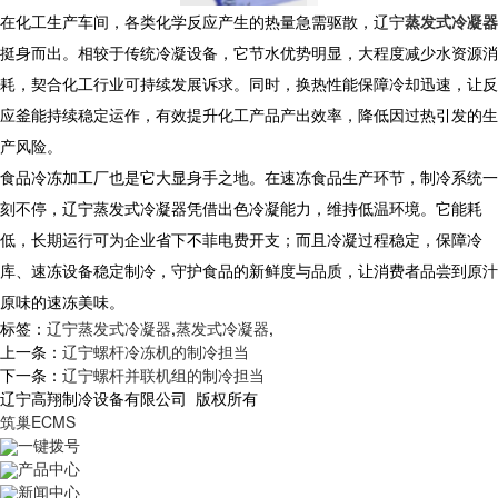
在化工生产车间，各类化学反应产生的热量急需驱散，辽宁
蒸发式冷凝器
挺身而出。相较于传统冷凝设备，它节水优势明显，大程度减少水资源消
耗，契合化工行业可持续发展诉求。同时，换热性能保障冷却迅速，让反
应釜能持续稳定运作，有效提升化工产品产出效率，降低因过热引发的生
产风险。
食品冷冻加工厂也是它大显身手之地。在速冻食品生产环节，制冷系统一
刻不停，辽宁蒸发式冷凝器凭借出色冷凝能力，维持低温环境。它能耗
低，长期运行可为企业省下不菲电费开支；而且冷凝过程稳定，保障冷
库、速冻设备稳定制冷，守护食品的新鲜度与品质，让消费者品尝到原汁
原味的速冻美味。
标签：
辽宁蒸发式冷凝器
,
蒸发式冷凝器
,
上一条：
辽宁螺杆冷冻机的制冷担当
下一条：
辽宁螺杆并联机组的制冷担当
辽宁高翔制冷设备有限公司 版权所有
筑巢ECMS
一键拨号
产品中心
新闻中心