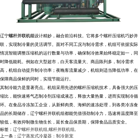
​ 辽宁
螺杆并联机组
设计精妙，融合前沿科技。它将多个螺杆压缩机巧妙并
联，实现制冷量的灵活调节。面对不同工况与制冷需求，机组可依据实际
情况智能调整压缩机的运行数量与功率，确保制冷效果始终稳定如一，同
时降低能耗。例如在大型超市，白天客流量大、商品陈列多，制冷需求
高，机组自动提升制冷功率；夜晚客流量减少，机组则适当降低功率，在
保障商品保鲜的同时，实现节能运行。
​ 其制冷能力是显著亮点。机组采用先进的螺杆压缩机技术，具备强大的压
缩比，能快速将气态制冷剂压缩成液态，释放大量热量，进而实现制冷循
环。在食品冷冻加工企业，从新鲜肉类、海鲜的速冻处理，到各类冷冻食
品的长期储存，辽宁螺杆并联机组都能凭借强劲制冷力，迅速将温度降至
较低，有效抑制微生物生长，延长食品保质期，保障食品品质安全。​
标签：
辽宁螺杆并联机组
,
螺杆并联机组
,
上一条：
辽宁蒸发式冷凝器：制冷新宠