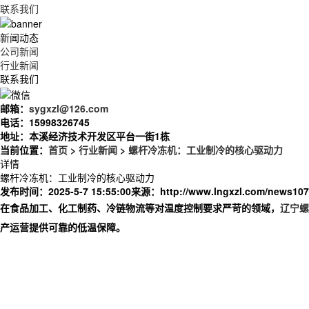
联系我们
新闻动态
公司新闻
行业新闻
联系我们
邮箱：
sygxzl@126.com
电话：
15998326745
地址：
本溪经济技术开发区平台一街1栋
当前位置：
首页
>
行业新闻
>
螺杆冷冻机：工业制冷的核心驱动力
详情
螺杆冷冻机：工业制冷的核心驱动力
发布时间：2025-5-7 15:55:00
来源：
http://www.lngxzl.com/news107
在食品加工、化工制药、冷链物流等对温度控制要求严苛的领域，
辽宁螺
产运营提供可靠的低温保障。