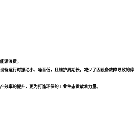
能源浪费。
设备运行时振动小、噪音低，且维护周期长，减少了因设备故障导致的停
产效率的提升，更为打造环保的工业生态贡献着力量。