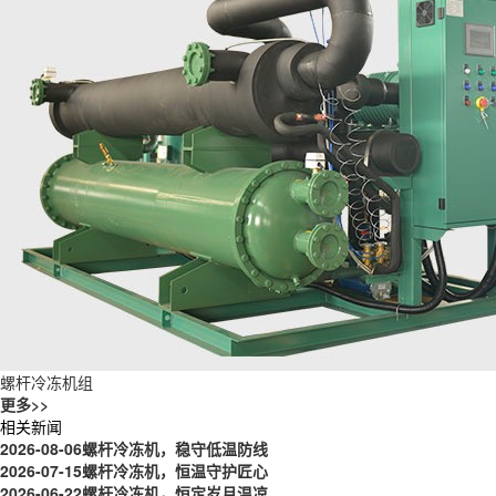
螺杆冷冻机组
更多>>
相关新闻
2026-08-06
螺杆冷冻机，稳守低温防线
2026-07-15
螺杆冷冻机，恒温守护匠心
2026-06-22
螺杆冷冻机，恒定岁月温凉