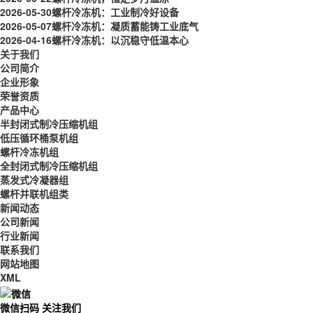
2026-05-30
螺杆冷冻机：工业制冷好设备
2026-05-07
螺杆冷冻机：凝质蓄能铸工业底气
2026-04-16
螺杆冷冻机：以沉稳守低温本心
关于我们
公司简介
企业形象
荣誉资质
产品中心
半封闭式制冷压缩机组
低压循环桶泵机组
螺杆冷冻机组
全封闭式制冷压缩机组
蒸发式冷凝器组
螺杆并联机组类
新闻动态
公司新闻
行业新闻
联系我们
网站地图
XML
微信扫码 关注我们