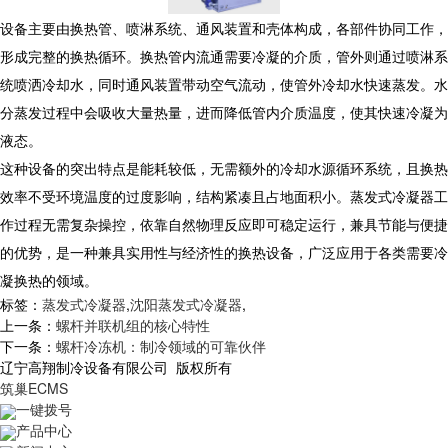
设备主要由换热管、喷淋系统、通风装置和壳体构成，各部件协同工作，
形成完整的换热循环。换热管内流通需要冷凝的介质，管外则通过喷淋系
统喷洒冷却水，同时通风装置带动空气流动，使管外冷却水快速蒸发。水
分蒸发过程中会吸收大量热量，进而降低管内介质温度，使其快速冷凝为
液态。
这种设备的突出特点是能耗较低，无需额外的冷却水源循环系统，且换热
效率不受环境温度的过度影响，结构紧凑且占地面积小。蒸发式冷凝器工
作过程无需复杂操控，依靠自然物理反应即可稳定运行，兼具节能与便捷
的优势，是一种兼具实用性与经济性的换热设备，广泛应用于各类需要冷
凝换热的领域。
标签：
蒸发式冷凝器
,
沈阳蒸发式冷凝器
,
上一条：
螺杆并联机组的核心特性
下一条：
螺杆冷冻机：制冷领域的可靠伙伴
辽宁高翔制冷设备有限公司 版权所有
筑巢ECMS
一键拨号
产品中心