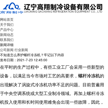
网站首页
关于我们
产品中心
新闻动态
联系我们
新闻详细
公司新闻
行业新闻
不知道怎么养护螺杆冷冻机？牢记以下内容
发布日期：2021-7-23 12:45:00
在平时的生产过程中，有些工业工厂会采用一些新型的
设备，以满足当今市场对工艺的高要求，
的
螺杆冷冻机
出现解决了涡旋式冷冻机功率不足的问题。目前普遍用
于中央空调系统或大型工业制冷领域。再加上螺杆冷冻
机投入使用和长时间使用难免会出现一些故障，因此，